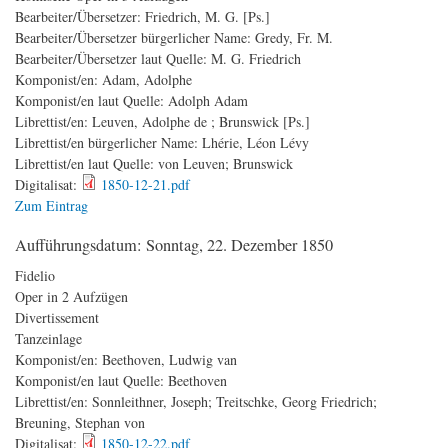
Bearbeiter/Übersetzer:
Friedrich, M. G. [Ps.]
Bearbeiter/Übersetzer bürgerlicher Name:
Gredy, Fr. M.
Bearbeiter/Übersetzer laut Quelle:
M. G. Friedrich
Komponist/en:
Adam, Adolphe
Komponist/en laut Quelle:
Adolph Adam
Librettist/en:
Leuven, Adolphe de ; Brunswick [Ps.]
Librettist/en bürgerlicher Name:
Lhérie, Léon Lévy
Librettist/en laut Quelle:
von Leuven; Brunswick
Digitalisat:
1850-12-21.pdf
Zum Eintrag
Aufführungsdatum:
Sonntag, 22. Dezember 1850
Fidelio
Oper in 2 Aufzügen
Divertissement
Tanzeinlage
Komponist/en:
Beethoven, Ludwig van
Komponist/en laut Quelle:
Beethoven
Librettist/en:
Sonnleithner, Joseph; Treitschke, Georg Friedrich;
Breuning, Stephan von
Digitalisat:
1850-12-22.pdf