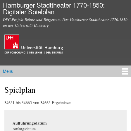
Hamburger Stadttheater 1770-1850:
Direkt
Digitaler Spielplan
zum
Inhalt
DFG-Projekt Bühne und Bürgertum. Das Hamburger Stadttheater 1770-1850
an der Universität Hamburg
Menü
Hauptmenü
Spielplan
Sie sind hier
34651 bis 34665 von 34665 Ergebnissen
Aufführungsdatum
Anfangsdatum