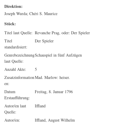
Direktion:
Joseph Wurda; Chéri S. Maurice
Stück:
Titel laut Quelle:
Revanche Prag, oder: Der Spieler
Titel
Der Spieler
standardisiert:
Genrebezeichnung
Schauspiel in fünf Aufzügen
laut Quelle:
Anzahl Akte:
5
Zusatzinformation
Mad. Marlow: heiser.
en:
Datum
Freitag, 8. Januar 1796
Erstaufführung:
Autor/en laut
Iffland
Quelle:
Autor/en:
Iffland, August Wilhelm